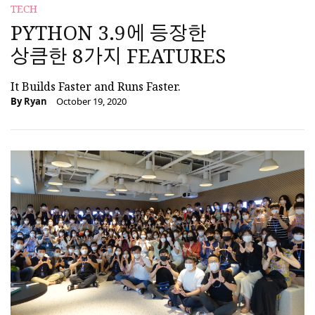
TECH
PYTHON 3.9에 등장한
상큼한 8가지 FEATURES
It Builds Faster and Runs Faster.
By
Ryan
October 19, 2020